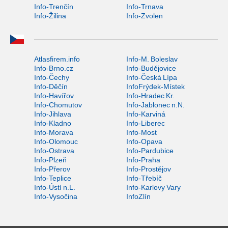
Info-Trenčín
Info-Trnava
Info-Žilina
Info-Zvolen
Atlasfirem.info
Info-M. Boleslav
Info-Brno.cz
Info-Budějovice
Info-Čechy
Info-Česká Lípa
Info-Děčín
InfoFrýdek-Místek
Info-Havířov
Info-Hradec Kr.
Info-Chomutov
Info-Jablonec n.N.
Info-Jihlava
Info-Karviná
Info-Kladno
Info-Liberec
Info-Morava
Info-Most
Info-Olomouc
Info-Opava
Info-Ostrava
Info-Pardubice
Info-Plzeň
Info-Praha
Info-Přerov
Info-Prostějov
Info-Teplice
Info-Třebíč
Info-Ústí n.L.
Info-Karlovy Vary
Info-Vysočina
InfoZlín