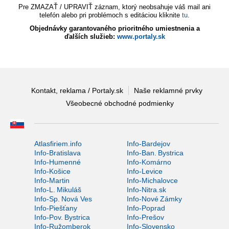
Pre ZMAZAŤ / UPRAVIŤ záznam, ktorý neobsahuje váš mail ani
telefón alebo pri problémoch s editáciou kliknite
tu
.
Objednávky garantovaného prioritného umiestnenia a
ďalších služieb:
www.portaly.sk
Kontakt, reklama / Portaly.sk
Naše reklamné prvky
Všeobecné obchodné podmienky
Atlasfiriem.info
Info-Bardejov
Info-Bratislava
Info-Ban. Bystrica
Info-Humenné
Info-Komárno
Info-Košice
Info-Levice
Info-Martin
Info-Michalovce
Info-L. Mikuláš
Info-Nitra.sk
Info-Sp. Nová Ves
Info-Nové Zámky
Info-Piešťany
Info-Poprad
Info-Pov. Bystrica
Info-Prešov
Info-Ružomberok
Info-Slovensko