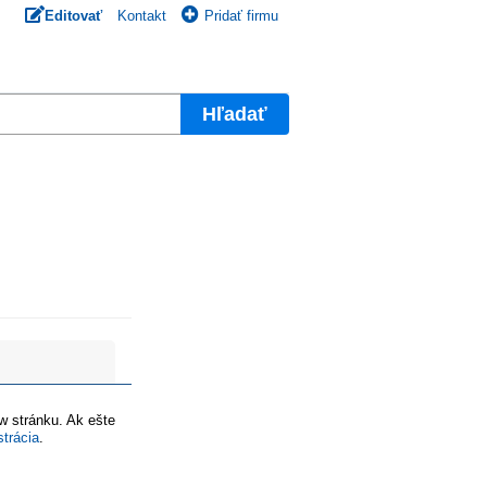
Editovať
Kontakt
Pridať firmu
Hľadať
ww stránku. Ak ešte
strácia
.