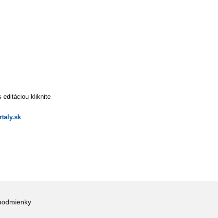
editáciou kliknite
taly.sk
podmienky