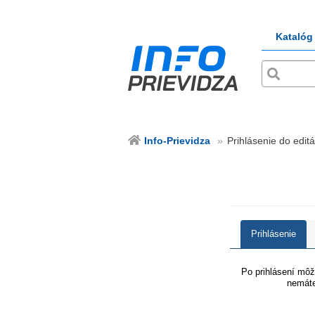
Katalóg
Info-Prievidza
Prihlásenie do editá
Prihlásenie
Po prihlásení môže
nemáte