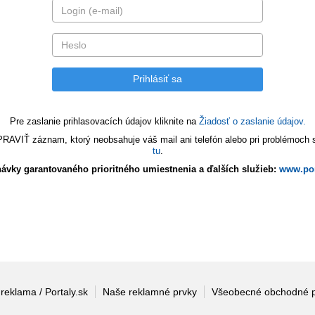
Pre zaslanie prihlasovacích údajov kliknite na
Žiadosť o zaslanie údajov.
VIŤ záznam, ktorý neobsahuje váš mail ani telefón alebo pri problémoch s 
tu
.
ávky garantovaného prioritného umiestnenia a ďalších služieb:
www.por
 reklama / Portaly.sk
Naše reklamné prvky
Všeobecné obchodné 