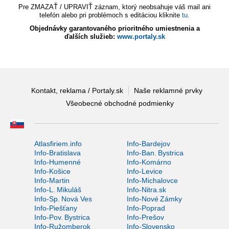
Pre ZMAZAŤ / UPRAVIŤ záznam, ktorý neobsahuje váš mail ani
telefón alebo pri problémoch s editáciou kliknite
tu
.
Objednávky garantovaného prioritného umiestnenia a
ďalších služieb:
www.portaly.sk
Kontakt, reklama / Portaly.sk
Naše reklamné prvky
Všeobecné obchodné podmienky
Atlasfiriem.info
Info-Bardejov
Info-Bratislava
Info-Ban. Bystrica
Info-Humenné
Info-Komárno
Info-Košice
Info-Levice
Info-Martin
Info-Michalovce
Info-L. Mikuláš
Info-Nitra.sk
Info-Sp. Nová Ves
Info-Nové Zámky
Info-Piešťany
Info-Poprad
Info-Pov. Bystrica
Info-Prešov
Info-Ružomberok
Info-Slovensko