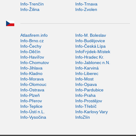
Info-Trenčín
Info-Trnava
Info-Žilina
Info-Zvolen
Atlasfirem.info
Info-M. Boleslav
Info-Brno.cz
Info-Budějovice
Info-Čechy
Info-Česká Lípa
Info-Děčín
InfoFrýdek-Místek
Info-Havířov
Info-Hradec Kr.
Info-Chomutov
Info-Jablonec n.N.
Info-Jihlava
Info-Karviná
Info-Kladno
Info-Liberec
Info-Morava
Info-Most
Info-Olomouc
Info-Opava
Info-Ostrava
Info-Pardubice
Info-Plzeň
Info-Praha
Info-Přerov
Info-Prostějov
Info-Teplice
Info-Třebíč
Info-Ústí n.L.
Info-Karlovy Vary
Info-Vysočina
InfoZlín