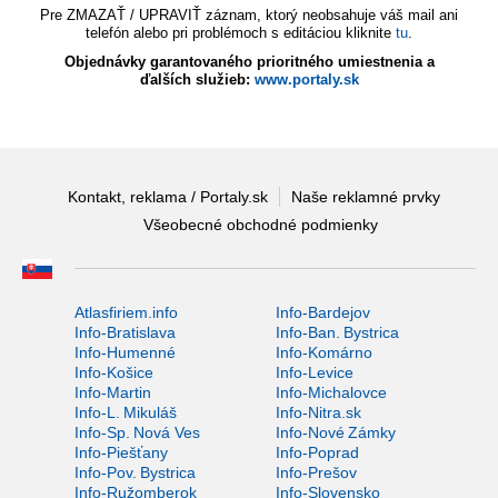
Pre ZMAZAŤ / UPRAVIŤ záznam, ktorý neobsahuje váš mail ani
telefón alebo pri problémoch s editáciou kliknite
tu
.
Objednávky garantovaného prioritného umiestnenia a
ďalších služieb:
www.portaly.sk
Kontakt, reklama / Portaly.sk
Naše reklamné prvky
Všeobecné obchodné podmienky
Atlasfiriem.info
Info-Bardejov
Info-Bratislava
Info-Ban. Bystrica
Info-Humenné
Info-Komárno
Info-Košice
Info-Levice
Info-Martin
Info-Michalovce
Info-L. Mikuláš
Info-Nitra.sk
Info-Sp. Nová Ves
Info-Nové Zámky
Info-Piešťany
Info-Poprad
Info-Pov. Bystrica
Info-Prešov
Info-Ružomberok
Info-Slovensko