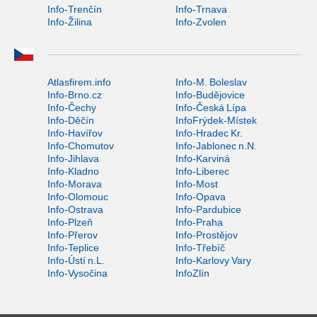
Info-Trenčín
Info-Trnava
Info-Žilina
Info-Zvolen
Atlasfirem.info
Info-M. Boleslav
Info-Brno.cz
Info-Budějovice
Info-Čechy
Info-Česká Lípa
Info-Děčín
InfoFrýdek-Místek
Info-Havířov
Info-Hradec Kr.
Info-Chomutov
Info-Jablonec n.N.
Info-Jihlava
Info-Karviná
Info-Kladno
Info-Liberec
Info-Morava
Info-Most
Info-Olomouc
Info-Opava
Info-Ostrava
Info-Pardubice
Info-Plzeň
Info-Praha
Info-Přerov
Info-Prostějov
Info-Teplice
Info-Třebíč
Info-Ústí n.L.
Info-Karlovy Vary
Info-Vysočina
InfoZlín