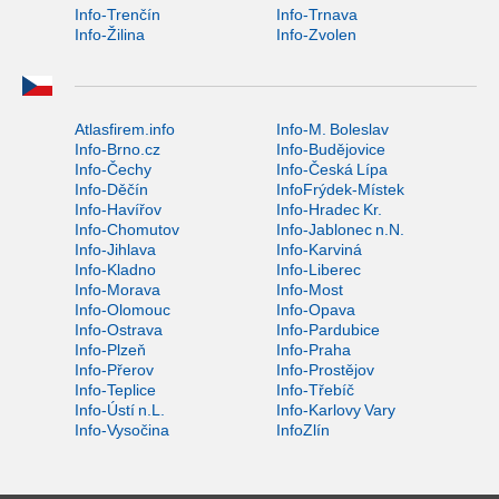
Info-Trenčín
Info-Trnava
Info-Žilina
Info-Zvolen
Atlasfirem.info
Info-M. Boleslav
Info-Brno.cz
Info-Budějovice
Info-Čechy
Info-Česká Lípa
Info-Děčín
InfoFrýdek-Místek
Info-Havířov
Info-Hradec Kr.
Info-Chomutov
Info-Jablonec n.N.
Info-Jihlava
Info-Karviná
Info-Kladno
Info-Liberec
Info-Morava
Info-Most
Info-Olomouc
Info-Opava
Info-Ostrava
Info-Pardubice
Info-Plzeň
Info-Praha
Info-Přerov
Info-Prostějov
Info-Teplice
Info-Třebíč
Info-Ústí n.L.
Info-Karlovy Vary
Info-Vysočina
InfoZlín