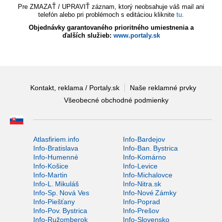
Pre ZMAZAŤ / UPRAVIŤ záznam, ktorý neobsahuje váš mail ani
telefón alebo pri problémoch s editáciou kliknite
tu
.
Objednávky garantovaného prioritného umiestnenia a
ďalších služieb:
www.portaly.sk
Kontakt, reklama / Portaly.sk
Naše reklamné prvky
Všeobecné obchodné podmienky
Atlasfiriem.info
Info-Bardejov
Info-Bratislava
Info-Ban. Bystrica
Info-Humenné
Info-Komárno
Info-Košice
Info-Levice
Info-Martin
Info-Michalovce
Info-L. Mikuláš
Info-Nitra.sk
Info-Sp. Nová Ves
Info-Nové Zámky
Info-Piešťany
Info-Poprad
Info-Pov. Bystrica
Info-Prešov
Info-Ružomberok
Info-Slovensko