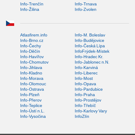
Info-Trenčín
Info-Trnava
Info-Žilina
Info-Zvolen
Atlasfirem.info
Info-M. Boleslav
Info-Brno.cz
Info-Budějovice
Info-Čechy
Info-Česká Lípa
Info-Děčín
InfoFrýdek-Místek
Info-Havířov
Info-Hradec Kr.
Info-Chomutov
Info-Jablonec n.N.
Info-Jihlava
Info-Karviná
Info-Kladno
Info-Liberec
Info-Morava
Info-Most
Info-Olomouc
Info-Opava
Info-Ostrava
Info-Pardubice
Info-Plzeň
Info-Praha
Info-Přerov
Info-Prostějov
Info-Teplice
Info-Třebíč
Info-Ústí n.L.
Info-Karlovy Vary
Info-Vysočina
InfoZlín