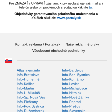
Pre ZMAZAŤ / UPRAVIŤ záznam, ktorý neobsahuje váš mail ani
telefón alebo pri problémoch s editáciou kliknite
tu
.
Objednávky garantovaného prioritného umiestnenia a
ďalších služieb:
www.portaly.sk
Kontakt, reklama / Portaly.sk
Naše reklamné prvky
Všeobecné obchodné podmienky
Atlasfiriem.info
Info-Bardejov
Info-Bratislava
Info-Ban. Bystrica
Info-Humenné
Info-Komárno
Info-Košice
Info-Levice
Info-Martin
Info-Michalovce
Info-L. Mikuláš
Info-Nitra.sk
Info-Sp. Nová Ves
Info-Nové Zámky
Info-Piešťany
Info-Poprad
Info-Pov. Bystrica
Info-Prešov
Info-Ružomberok
Info-Slovensko