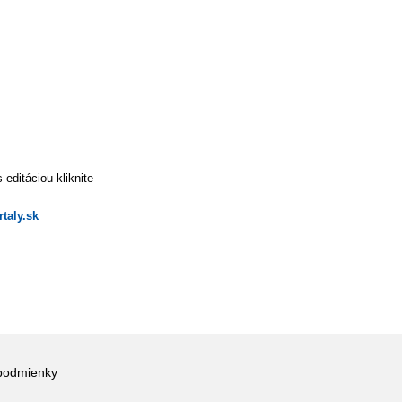
editáciou kliknite
taly.sk
podmienky