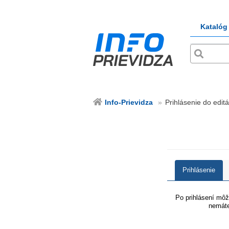
Katalóg
Info-Prievidza
Prihlásenie do editá
Prihlásenie
Po prihlásení môže
nemáte