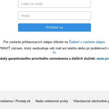
Pre zaslanie prihlasovacích údajov kliknite na
Žiadosť o zaslanie údajov.
VIŤ záznam, ktorý neobsahuje váš mail ani telefón alebo pri problémoch s 
tu
.
ávky garantovaného prioritného umiestnenia a ďalších služieb:
www.por
 reklama / Portaly.sk
Naše reklamné prvky
Všeobecné obchodné 