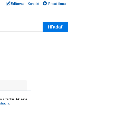
Editovať
Kontakt
Pridať firmu
Hľadať
ww stránku. Ak ešte
strácia
.